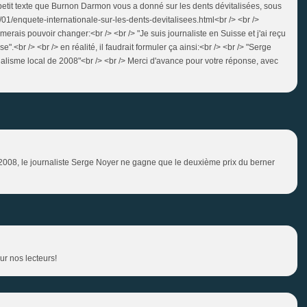
lepetit texte que Burnon Darmon vous a donné sur les dents dévitalisées, sous
4/01/enquete-internationale-sur-les-dents-devitalisees.html<br /> <br />
merais pouvoir changer:<br /> <br /> "Je suis journaliste en Suisse et j'ai reçu
e".<br /> <br /> en réalité, il faudrait formuler ça ainsi:<br /> <br /> "Serge
rnalisme local de 2008"<br /> <br /> Merci d'avance pour votre réponse, avec
 2008, le journaliste Serge Noyer ne gagne que le deuxième prix du berner
ur nos lecteurs!