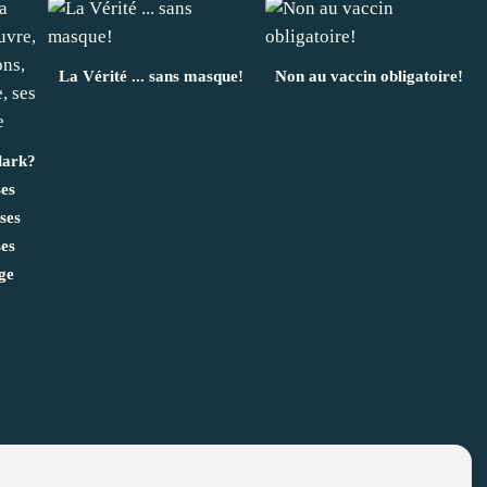
La Vérité ... sans masque!
Non au vaccin obligatoire!
lark?
ses
 ses
ses
age