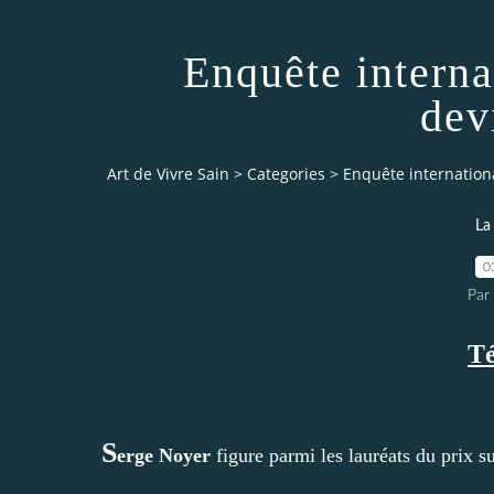
Enquête interna
dev
Art de Vivre Sain
>
Categories
>
Enquête internationa
La
0
Par 
T
S
erge Noyer
figure parmi les lauréats du prix s