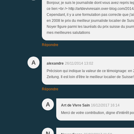
Bonjour, je suis le journaliste dont vous avez repris 
ce lien:<br /> http://artdevivresain.over-blog.com/201
Cependant, il y a une formulation pas correcte que j'ai
en 2008 le prix du meilleur journaliste localier de Suiss
Noyer figure parmi les lauréats du prix suisse du jou
mes meilleures salutations
Répondre
A
alexandre
26/11/2014 13:02
Précision qui indique la valeur de ce témoignage: en
Zeitung. Il est loin d'être le meilleur localier de Suisse!
Répondre
A
Art de Vivre Sain
16/12/2017 16:14
Merci de votre contribution, digne d'intérêt po
N