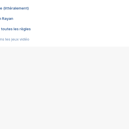
e (littéralement)
im Rayan
 toutes les règles
s les jeux vidéo
us choquant de Rockstar ? - Le scandale BULLY
e plus moche de Steam
du RÊVE tourne au CAUCHEMAR
pendant 8 heures
it… à tort
umiliés par un jeu vidéo
ire - Final Fantasy 8
ti un empire - Age of Empires