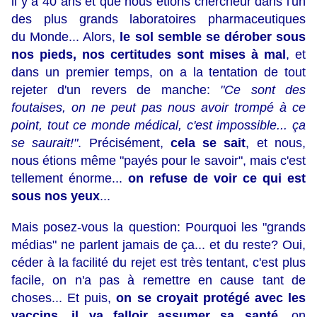
il y a 40 ans et que nous étions chercheur dans l'un
des plus grands laboratoires pharmaceutiques
du Monde... Alors,
le sol semble se dérober sous
nos pieds, nos certitudes sont mises à mal
, et
dans un premier temps, on a la tentation de tout
rejeter d'un revers de manche:
"Ce sont des
foutaises, on ne peut pas nous avoir trompé à ce
point, tout ce monde médical, c'est impossible... ça
se saurait!"
. Précisément,
cela se sait
, et nous,
nous étions même "payés pour le savoir", mais c'est
tellement énorme...
on refuse de voir ce qui est
sous nos yeux
...
Mais posez-vous la question: Pourquoi les "grands
médias" ne parlent jamais de ça... et du reste? Oui,
céder à la facilité du rejet est très tentant, c'est plus
facile, on n'a pas à remettre en cause tant de
choses... Et puis,
on se croyait protégé avec les
vaccins, il va falloir assumer sa santé
, on