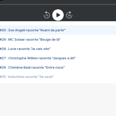
#30 : Eve Angeli raconte "Avant de partir"
#29 : MC Solaar raconte "Bouge de là"
28 : Lorie raconte "Je vais vite"
#27 : Christophe Willem raconte "Jacques a dit"
#26 : Chimène Badi raconte "Entre nous"
#25 : Indochine raconte "3e sexe"
#24 : Zaho raconte "C'est chelou"
#23 : Patrick Bruel raconte "Au café des délices"
#22 : Kyo raconte "Le chemin"
#21 : Nolwenn Leroy raconte "Cassé"