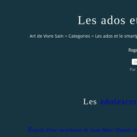
Les ados e
Art de Vivre Sain
>
Categories
>
Les ados et le smar
Rega
1
Par 
Les
adolesce
E
xtrait d'une newsletter de Jean-Marc Dupuis du