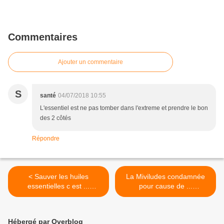
Commentaires
Ajouter un commentaire
S
santé
04/07/2018 10:55
L'essentiel est ne pas tomber dans l'extreme et prendre le bon
des 2 côtés
Répondre
< Sauver les huiles
La Miviludes condamnée
essentielles c est ...
pour cause de ...
essentiel!
sectarisme envers la
médecine
anthroposophique! >
Hébergé par Overblog