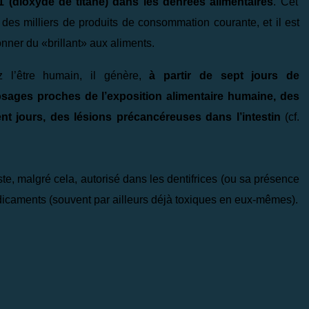
1
(dioxyde de titane)
dans les denrées alimentaires
. Cet
des milliers de produits de consommation courante, et il est
onner du «brillant» aux aliments.
z l’être humain, il génère,
à partir de sept jours de
osages proches de l’exposition alimentaire humaine, des
t jours, des lésions précancéreuses dans l’intestin
(cf.
reste, malgré cela, autorisé dans les dentifrices (ou sa présence
édicaments (souvent par ailleurs déjà toxiques en eux-mêmes).