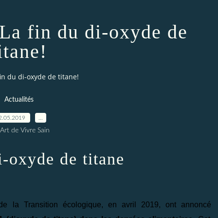
La fin du di-oxyde de
itane!
in du di-oxyde de titane!
Actualités
2.05.2019
…
Art de Vivre Sain
i-oxyde de titane
de la Transition écologique, en avril 2019, ont annoncé