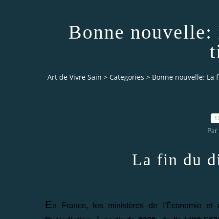
Bonne nouvelle: 
t
Art de Vivre Sain
>
Categories
>
Bonne nouvelle: La f
1
Par 
La fin du d
E
n France, les ministères de l’Économie et 