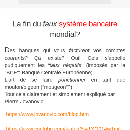
.
La fin du
faux
système bancaire
mondial?
D
es banques qui vous
facturent
vos comptes
courants?
Ça existe? Oui! Cela s'appelle
pudiquement les
"taux négatifs"
(imposés par la
"BCE": Banque Centrale Européenne).
L'art de se faire
ponctionner
en tant que
mouton/pigeon ("mougeon"?)
Tout cela clairement et simplement expliqué par
Pierre Jovanovic:
https://www.jovanovic.com/
blog.htm
https://www.youtube.com/watch?
v=1XO014w1miI