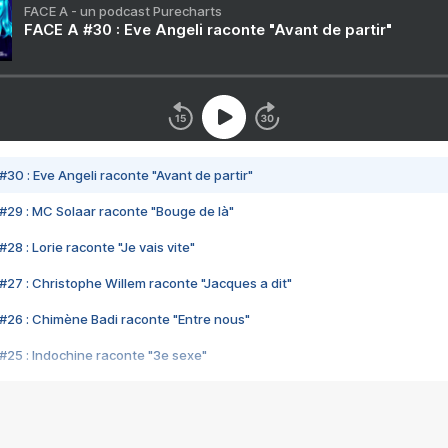
FACE A - un podcast Purecharts
FACE A #30 : Eve Angeli raconte "Avant de partir"
#30 : Eve Angeli raconte "Avant de partir"
#29 : MC Solaar raconte "Bouge de là"
28 : Lorie raconte "Je vais vite"
#27 : Christophe Willem raconte "Jacques a dit"
#26 : Chimène Badi raconte "Entre nous"
#25 : Indochine raconte "3e sexe"
#24 : Zaho raconte "C'est chelou"
#23 : Patrick Bruel raconte "Au café des délices"