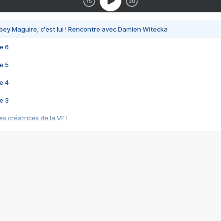
bey Maguire, c'est lui ! Rencontre avec Damien Witecka
e 6
e 5
e 4
e 3
s créatrices de la VF !
e 2
e 1
e Mektoub My Love arrive enfin ! Rencontre avec Shaïn Boumedine et Sal
i : après Toni en famille
elle réalise le bouleversant Dites lui que je l'aime