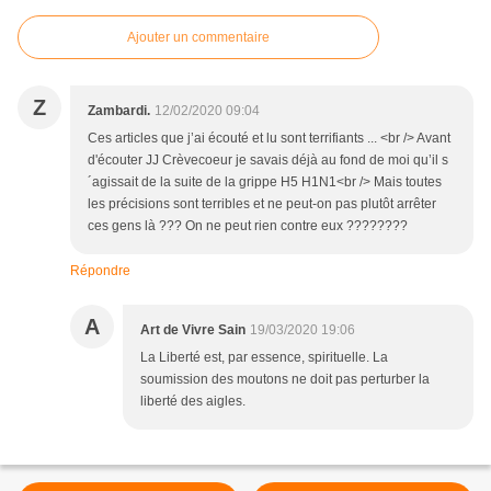
Ajouter un commentaire
Z
Zambardi.
12/02/2020 09:04
Ces articles que j’ai écouté et lu sont terrifiants ... <br /> Avant
d'écouter JJ Crèvecoeur je savais déjà au fond de moi qu’il s
´agissait de la suite de la grippe H5 H1N1<br /> Mais toutes
les précisions sont terribles et ne peut-on pas plutôt arrêter
ces gens là ??? On ne peut rien contre eux ????????
Répondre
A
Art de Vivre Sain
19/03/2020 19:06
La Liberté est, par essence, spirituelle. La
soumission des moutons ne doit pas perturber la
liberté des aigles.