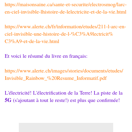
https://maisonsaine.ca/sante-
et-securite/electrosmog/larc-
en-ciel-invisible-lhistoire-
de-lelectricite-et-de-la-vie.
html
.
https://www.alerte.ch/fr/
information/etudes/211-l-arc-
en-
ciel-invisible-une-
histoire-de-l-%C3%A9lectricit%
C3%A9-et-de-la-vie.html
.
Et voici le résumé du livre en français:
https://www.alerte.ch/images/
stories/documents/etudes/
Invisible_Rainbow_%20Resume_
Informatif.pdf
L'électricité! L'électrification de la Terre! La piste de la
5G
(s'ajoutant à tout le reste!) est plus que confirmée!