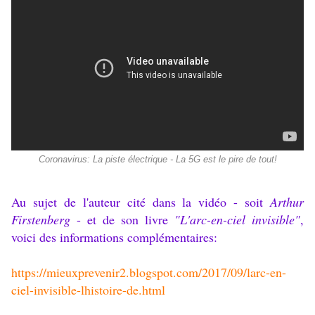
Coronavirus: La piste électrique - La 5G est le pire de tout!
Au sujet de l'auteur cité dans la vidéo - soit
Arthur
Firstenberg
- et de son livre
"L'arc-en-ciel invisible"
,
voici des informations complémentaires:
https://mieuxprevenir2.
blogspot.com/2017/09/larc-en-
ciel-invisible-lhistoire-de.
html
.