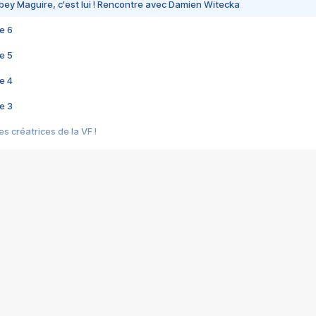
bey Maguire, c'est lui ! Rencontre avec Damien Witecka
e 6
e 5
e 4
e 3
s créatrices de la VF !
e 2
e 1
e Mektoub My Love arrive enfin ! Rencontre avec Shaïn Boumedine et Sal
i : après Toni en famille
elle réalise le bouleversant Dites lui que je l'aime
ais ! Rencontre autour de Vie privée de Rebecca Zlotowski
 de Marguerite, Grave... Rencontre avec Ella Rumpf