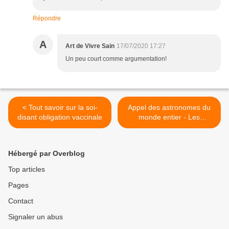
Répondre
A
Art de Vivre Sain
17/07/2020 17:27
Un peu court comme argumentation!
< Tout savoir sur la soi-
Appel des astronomes du
disant obligation vaccinale
monde entier - Les
satellites 5G menacent
gravement le Ciel et la
Terre >
Hébergé par Overblog
Top articles
Pages
Contact
Signaler un abus