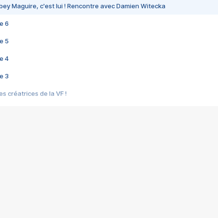
bey Maguire, c'est lui ! Rencontre avec Damien Witecka
e 6
e 5
e 4
e 3
s créatrices de la VF !
e 2
e 1
e Mektoub My Love arrive enfin ! Rencontre avec Shaïn Boumedine et Sal
i : après Toni en famille
elle réalise le bouleversant Dites lui que je l'aime
ais ! Rencontre autour de Vie privée de Rebecca Zlotowski
 de Marguerite, Grave... Rencontre avec Ella Rumpf