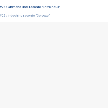
#26 : Chimène Badi raconte "Entre nous"
#25 : Indochine raconte "3e sexe"
#24 : Zaho raconte "C'est chelou"
#23 : Patrick Bruel raconte "Au café des délices"
#22 : Kyo raconte "Le chemin"
#21 : Nolwenn Leroy raconte "Cassé"
#20 : Patrick Hernandez raconte "Born to be alive"
#19 : Lorie raconte "Près de moi"
#18 : Michael Jones raconte "A nos actes manqués" (avec Jean-Jacque
#17 : Khaled raconte "Aïcha"
#16 : Corneille raconte "Parce qu'on vient de loin"
#15 : Indochine raconte "L'aventurier"