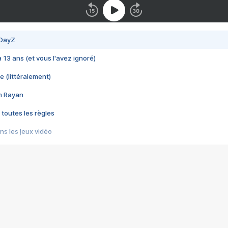
 DayZ
 a 13 ans (et vous l'avez ignoré)
e (littéralement)
im Rayan
 toutes les règles
s les jeux vidéo
us choquant de Rockstar ? - Le scandale BULLY
e plus moche de Steam
du RÊVE tourne au CAUCHEMAR
pendant 8 heures
it… à tort