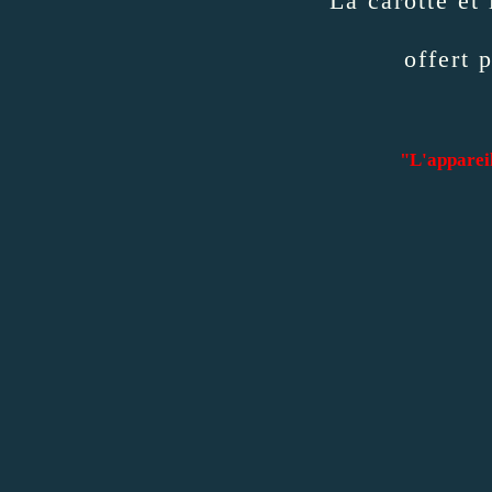
La carotte et
offert 
"L'appareil