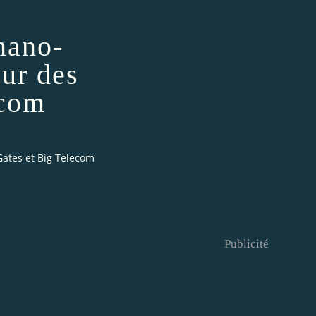
nano-
eur des
ecom
 Gates et Big Telecom
Publicité