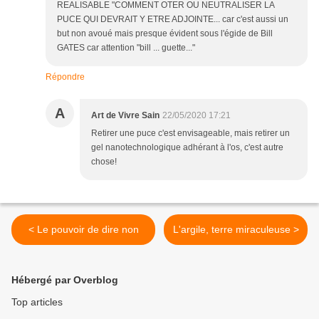
REALISABLE "COMMENT OTER OU NEUTRALISER LA
PUCE QUI DEVRAIT Y ETRE ADJOINTE... car c'est aussi un
but non avoué mais presque évident sous l'égide de Bill
GATES car attention "bill ... guette..."
Répondre
A
Art de Vivre Sain
22/05/2020 17:21
Retirer une puce c'est envisageable, mais retirer un
gel nanotechnologique adhérant à l'os, c'est autre
chose!
< Le pouvoir de dire non
L'argile, terre miraculeuse >
Hébergé par Overblog
Top articles