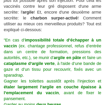
plus tôt possible
après son injection. Pour cela les
vaccinés contre leur gré disposent d'une arme
secrète: l'
argile
! Et, encore d'une deuxième arme
secrète: le
charbon surper-activé
! Comment
utiliser au mieux ces merveilleux produits? Tout est
expliqué ci-dessous:
"En cas d’
impossibilité totale d’échapper à un
vaccin
(ex. chantage professionnel, refus d’entrée
dans un centre de formation, pressions des
autorités, etc.), se munir d’
argile en pâte
et faire un
cataplasme d’argile verte
, à l'aide d’une bande de
gaze et d’un tissu pour recouvrir, fixés avec un
sparadrap.
Gagner les toilettes aussitôt après l’injection et
étaler largement l’argile en couche épaisse à
l’emplacement du vaccin
, avant de fixer le
pansement.
Garder au moins
deux heures
.