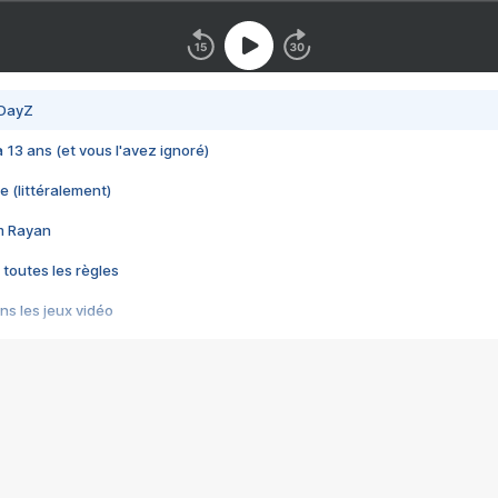
 DayZ
 a 13 ans (et vous l'avez ignoré)
e (littéralement)
im Rayan
 toutes les règles
s les jeux vidéo
us choquant de Rockstar ? - Le scandale BULLY
e plus moche de Steam
du RÊVE tourne au CAUCHEMAR
pendant 8 heures