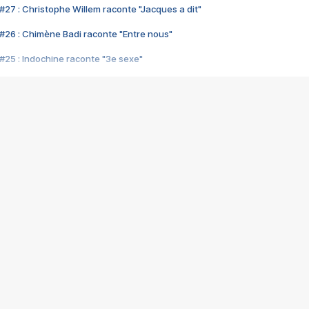
#27 : Christophe Willem raconte "Jacques a dit"
#26 : Chimène Badi raconte "Entre nous"
#25 : Indochine raconte "3e sexe"
#24 : Zaho raconte "C'est chelou"
#23 : Patrick Bruel raconte "Au café des délices"
#22 : Kyo raconte "Le chemin"
#21 : Nolwenn Leroy raconte "Cassé"
#20 : Patrick Hernandez raconte "Born to be alive"
#19 : Lorie raconte "Près de moi"
#18 : Michael Jones raconte "A nos actes manqués" (avec Jean-Jacque
#17 : Khaled raconte "Aïcha"
#16 : Corneille raconte "Parce qu'on vient de loin"
#15 : Indochine raconte "L'aventurier"