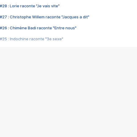
28 : Lorie raconte "Je vais vite"
#27 : Christophe Willem raconte "Jacques a dit"
#26 : Chimène Badi raconte "Entre nous"
#25 : Indochine raconte "3e sexe"
#24 : Zaho raconte "C'est chelou"
#23 : Patrick Bruel raconte "Au café des délices"
#22 : Kyo raconte "Le chemin"
#21 : Nolwenn Leroy raconte "Cassé"
#20 : Patrick Hernandez raconte "Born to be alive"
#19 : Lorie raconte "Près de moi"
#18 : Michael Jones raconte "A nos actes manqués" (avec Jean-Jacque
#17 : Khaled raconte "Aïcha"