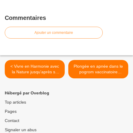
Commentaires
Ajouter un commentaire
< Vivre en Harmonie avec
Plongée en apnée dans le
la Nature jusqu'après sa
pogrom vaccinatoire
mort terrestre
mégalomane que BG a
prévu pour tous >
Hébergé par Overblog
Top articles
Pages
Contact
Signaler un abus