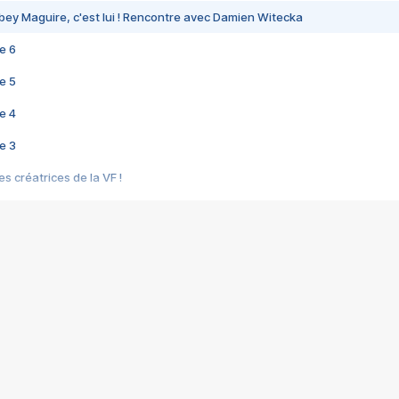
bey Maguire, c'est lui ! Rencontre avec Damien Witecka
e 6
e 5
e 4
e 3
s créatrices de la VF !
e 2
e 1
e Mektoub My Love arrive enfin ! Rencontre avec Shaïn Boumedine et Sal
i : après Toni en famille
elle réalise le bouleversant Dites lui que je l'aime
ais ! Rencontre autour de Vie privée de Rebecca Zlotowski