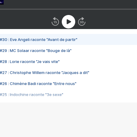
#30 : Eve Angeli raconte "Avant de partir"
#29 : MC Solaar raconte "Bouge de là"
28 : Lorie raconte "Je vais vite"
#27 : Christophe Willem raconte "Jacques a dit"
#26 : Chimène Badi raconte "Entre nous"
#25 : Indochine raconte "3e sexe"
#24 : Zaho raconte "C'est chelou"
#23 : Patrick Bruel raconte "Au café des délices"
#22 : Kyo raconte "Le chemin"