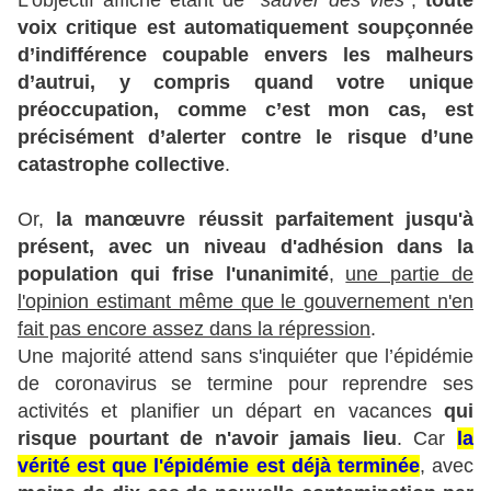
L'objectif affiché étant de “
sauver des vies
”,
toute
voix critique est automatiquement soupçonnée
d’indifférence coupable envers les malheurs
d’autrui, y compris quand votre unique
préoccupation, comme c’est mon cas, est
précisément d’alerter contre le risque d’une
catastrophe collective
.
Or,
la manœuvre réussit parfaitement jusqu'à
présent, avec un niveau d'adhésion dans la
population qui frise l'unanimité
,
une partie de
l'opinion estimant même que le gouvernement n'en
fait pas encore assez dans la répression
.
Une majorité attend sans s'inquiéter que l’épidémie
de coronavirus se termine pour reprendre ses
activités et planifier un départ en vacances
qui
risque pourtant de n'avoir jamais lieu
. Car
la
vérité est que l'épidémie est déjà terminée
, avec