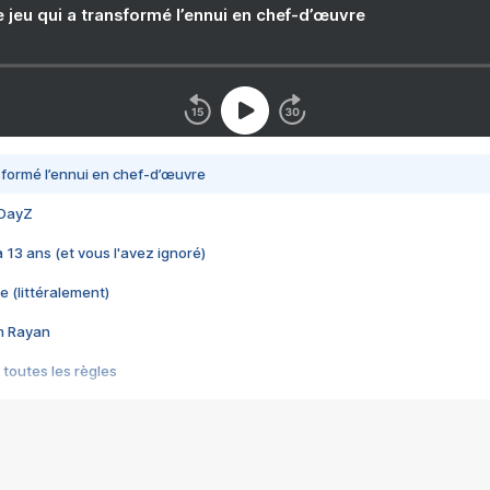
e jeu qui a transformé l’ennui en chef-d’œuvre
nsformé l’ennui en chef-d’œuvre
 DayZ
 a 13 ans (et vous l'avez ignoré)
e (littéralement)
im Rayan
 toutes les règles
s les jeux vidéo
us choquant de Rockstar ? - Le scandale BULLY
e plus moche de Steam