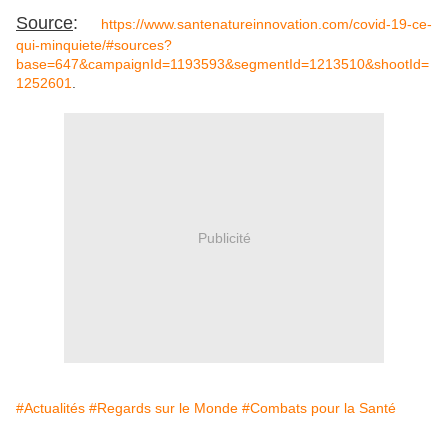
Source
:
https://www.santenatureinnovation.com/covid-19-ce-
qui-minquiete/#sources?
base=647&campaignId=1193593&segmentId=1213510&shootId=
1252601
.
Publicité
#Actualités
#Regards sur le Monde
#Combats pour la Santé