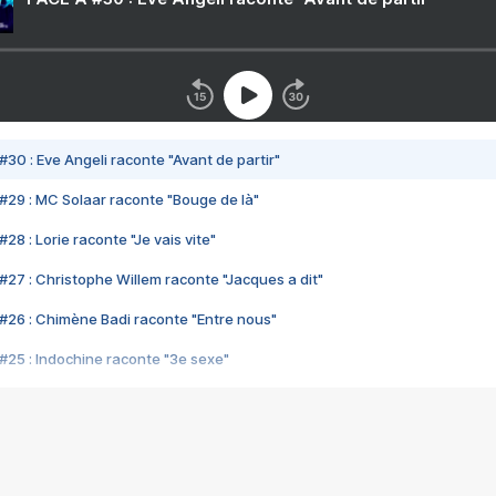
#30 : Eve Angeli raconte "Avant de partir"
#29 : MC Solaar raconte "Bouge de là"
28 : Lorie raconte "Je vais vite"
#27 : Christophe Willem raconte "Jacques a dit"
#26 : Chimène Badi raconte "Entre nous"
#25 : Indochine raconte "3e sexe"
#24 : Zaho raconte "C'est chelou"
#23 : Patrick Bruel raconte "Au café des délices"
#22 : Kyo raconte "Le chemin"