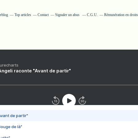
erblog
Top articles
Contact
Signaler un abus
C.G.U.
Rémunération en droits
Purecharts
ngeli raconte "Avant de partir"
vant de partir"
Bouge de là"
 vite"