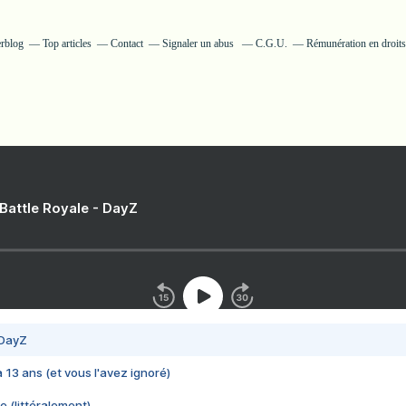
erblog
Top articles
Contact
Signaler un abus
C.G.U.
Rémunération en droits
 Battle Royale - DayZ
 DayZ
 a 13 ans (et vous l'avez ignoré)
e (littéralement)