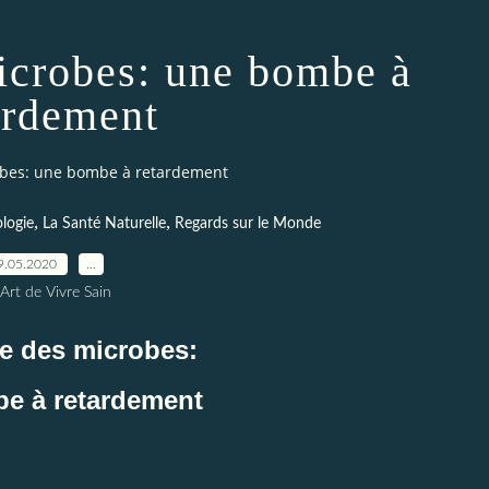
icrobes: une bombe à
ardement
obes: une bombe à retardement
,
,
logie
La Santé Naturelle
Regards sur le Monde
9.05.2020
…
Art de Vivre Sain
e des microbes:
e à retardement