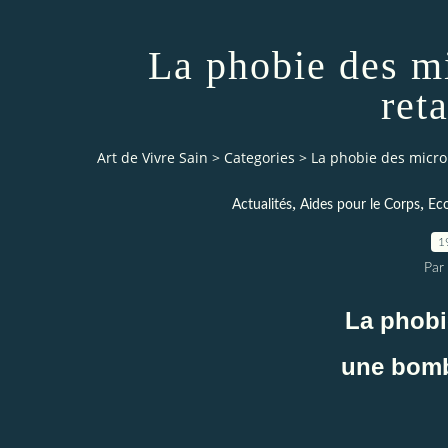
La phobie des m
ret
Art de Vivre Sain
>
Categories
>
La phobie des micr
,
,
Actualités
Aides pour le Corps
Eco
1
Par 
La phobi
une bomb