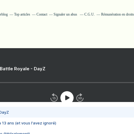
erblog
Top articles
Contact
Signaler un abus
C.G.U.
Rémunération en droits
 Battle Royale - DayZ
 DayZ
 a 13 ans (et vous l'avez ignoré)
e (littéralement)