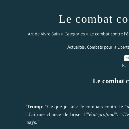
Le combat con
Art de Vivre Sain
>
Categories
>
Le combat contre l'é
,
Actualités
Combats pour la Libert
2
Par 
Le combat c
Trump
: "Ce que je fais: Je combats contre le
"d
"J'ai une chance de briser l
'"état-profond"
. "C'
pays."