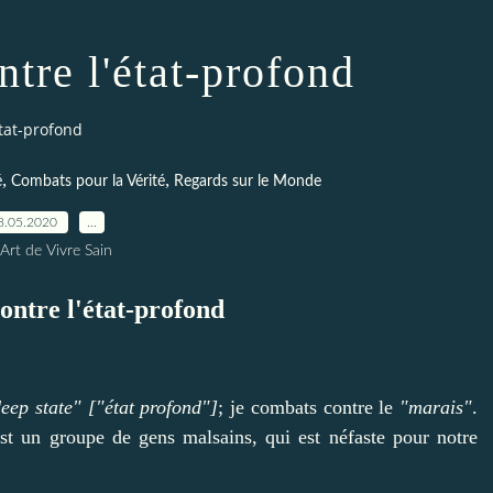
tre l'état-profond
tat-profond
,
,
é
Combats pour la Vérité
Regards sur le Monde
8.05.2020
…
Art de Vivre Sain
ontre l'état-profond
eep state" ["état profond"]
; je combats contre le
"marais"
.
est un groupe de gens malsains, qui est néfaste pour notre