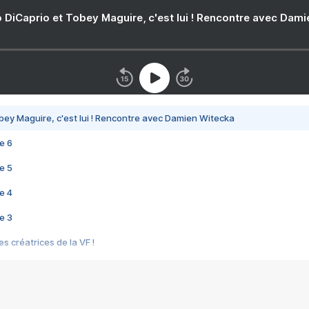
 DiCaprio et Tobey Maguire, c'est lui ! Rencontre avec Dam
bey Maguire, c'est lui ! Rencontre avec Damien Witecka
e 6
e 5
e 4
e 3
s créatrices de la VF !
e 2
e 1