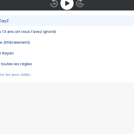
 DayZ
 a 13 ans (et vous l'avez ignoré)
e (littéralement)
im Rayan
 toutes les règles
s les jeux vidéo
us choquant de Rockstar ? - Le scandale BULLY
e plus moche de Steam
du RÊVE tourne au CAUCHEMAR
pendant 8 heures
it… à tort