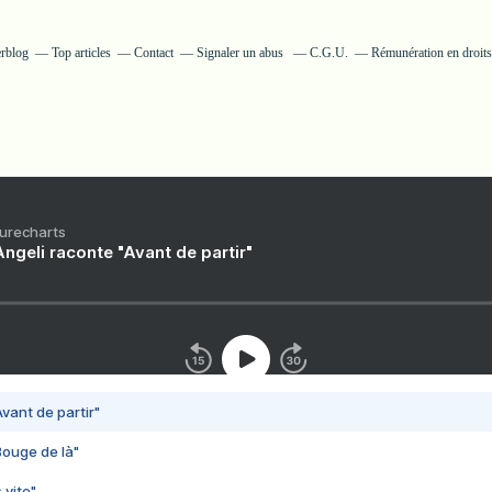
erblog
Top articles
Contact
Signaler un abus
C.G.U.
Rémunération en droits
Purecharts
ngeli raconte "Avant de partir"
vant de partir"
Bouge de là"
 vite"