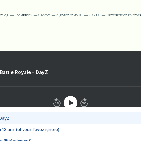
erblog
Top articles
Contact
Signaler un abus
C.G.U.
Rémunération en droits
 Battle Royale - DayZ
 DayZ
 a 13 ans (et vous l'avez ignoré)
e (littéralement)