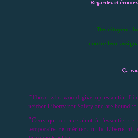
Regardez et écoutez 
Des citoyens du
contre leur assign
Ça vau
"T
hose who would give up essential Libe
neither Liberty nor Safety and are bound to 
"C
eux qui renonceraient à l'essentiel de
temporaire ne méritent ni la Liberté ni 
Benjamin Franklin.