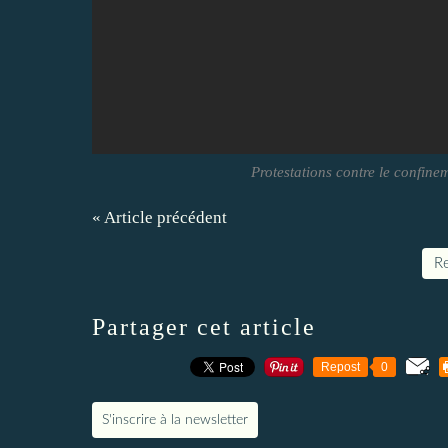
Protestations contre le confine
« Article précédent
Re
Partager cet article
Repost
0
S'inscrire à la newsletter