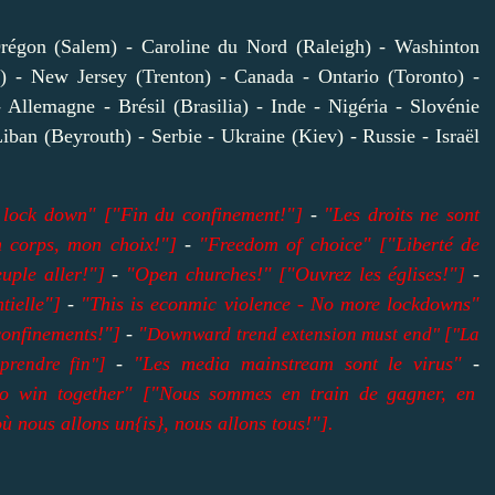
- Orégon (Salem) - Caroline du Nord (Raleigh) - Washinton
y) - New Jersey (Trenton) - Canada - Ontario (Toronto) -
Allemagne - Brésil (Brasilia) - Inde - Nigéria - Slovénie
ban (Beyrouth) - Serbie - Ukraine (Kiev) - Russie - Israël
 lock down" ["Fin du confinement!"]
-
"Les droits ne sont
 corps, mon choix!"]
-
"Freedom of choice" ["Liberté de
uple aller!"]
-
"Open churches!" ["Ouvrez les églises!"]
-
tielle"]
-
"This is econmic violence - No more lockdowns"
confinements!"]
-
"
Downward trend extension must end" ["La
-
"Les media mainstream sont le virus"
-
prendre fin"]
o win together" ["Nous sommes en train de gagner, en
 nous allons un{is}, nous allons tous!"].