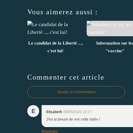
Vous aimerez aussi :
Le candidat de la Liberté ...,
Information sur le
c'est lui!
"vaccins"
Commenter cet article
Ajouter un commentaire
E
Elisabeth
09/05/2020 15:27
J'en ai pleuré de voir cette vidéo !
Répondre