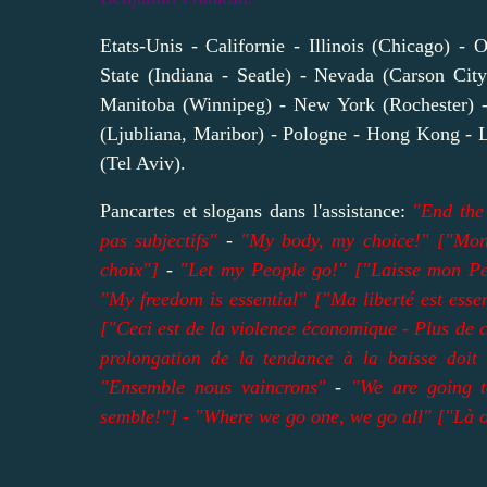
Etats-Unis - Californie - Illinois (Chicago) 
State (Indiana - Seatle) - Nevada (Carson Cit
Manitoba (Winnipeg) - New York (Rochester) - 
(Ljubliana, Maribor) - Pologne - Hong Kong - Li
(Tel Aviv).
Pancartes et slogans dans l'assistance:
"End the
pas subjectifs"
-
"My body, my choice!" ["Mon
choix"]
-
"Let my People go!" ["Laisse mon Pe
"My freedom is essential" ["Ma liberté est essen
["Ceci est de la violence économique - Plus de 
prolongation de la tendance à la baisse doit 
"Ensemble nous vaincrons"
-
"We are going t
semble!"] - "Where we go one, we go all" ["Là où