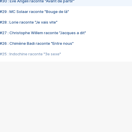
#30 : Eve Angeli raconte "Avant de partir"
#29 : MC Solaar raconte "Bouge de là"
28 : Lorie raconte "Je vais vite"
#27 : Christophe Willem raconte "Jacques a dit"
#26 : Chimène Badi raconte "Entre nous"
#25 : Indochine raconte "3e sexe"
#24 : Zaho raconte "C'est chelou"
#23 : Patrick Bruel raconte "Au café des délices"
#22 : Kyo raconte "Le chemin"
#21 : Nolwenn Leroy raconte "Cassé"
#20 : Patrick Hernandez raconte "Born to be alive"
#19 : Lorie raconte "Près de moi"
#18 : Michael Jones raconte "A nos actes manqués" (avec Jean-Jacque