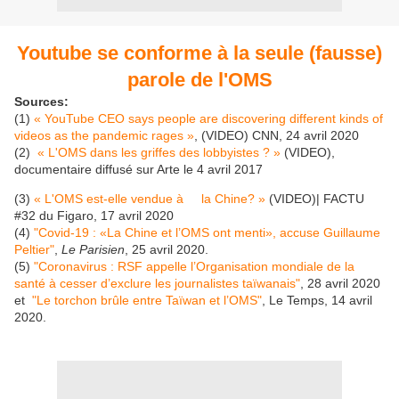
Youtube se conforme à la seule (fausse)
parole de l'OMS
Sources:
(1)
« YouTube CEO says people are discovering different kinds of
videos as the pandemic rages »
, (VIDEO) CNN, 24 avril 2020
(2)
« L'OMS dans les griffes des lobbyistes ? »
(VIDEO),
documentaire diffusé sur Arte le 4 avril 2017
(3)
« L'OMS est-elle vendue à la Chine? »
(VIDEO)| FACTU
#32 du Figaro, 17 avril 2020
(4)
"Covid-19 : «La Chine et l’OMS ont menti», accuse Guillaume
Peltier"
,
Le Parisien
, 25 avril 2020.
(5)
"Coronavirus : RSF appelle l’Organisation mondiale de la
santé à cesser d’exclure les journalistes taïwanais"
, 28 avril 2020
et
"Le torchon brûle entre Taïwan et l’OMS"
, Le Temps, 14 avril
2020.