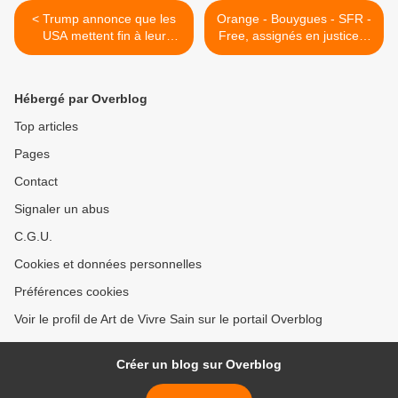
< Trump annonce que les
Orange - Bouygues - SFR -
USA mettent fin à leur
Free, assignés en justice à
relation avec l'OMS
cause de la 5G >
Hébergé par Overblog
Top articles
Pages
Contact
Signaler un abus
C.G.U.
Cookies et données personnelles
Préférences cookies
Voir le profil de Art de Vivre Sain sur le portail Overblog
Créer un blog sur Overblog