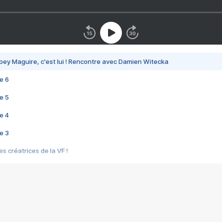
bey Maguire, c'est lui ! Rencontre avec Damien Witecka
e 6
e 5
e 4
e 3
s créatrices de la VF !
e 2
e 1
e Mektoub My Love arrive enfin ! Rencontre avec Shaïn Boumedine et Sal