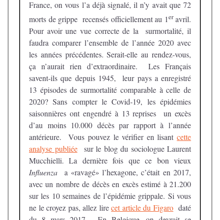
France, on vous l’a déjà signalé, il n’y avait que 72
er
morts de grippe recensés officiellement au 1
avril.
Pour avoir une vue correcte de la surmortalité, il
faudra comparer l’ensemble de l’année 2020 avec
les années précédentes. Serait-elle au rendez-vous,
ça n’aurait rien d’extraordinaire. Les Français
savent-ils que depuis 1945, leur pays a enregistré
13 épisodes de surmortalité comparable à celle de
2020? Sans compter le Covid-19, les épidémies
saisonnières ont engendré à 13 reprises un excès
d’au moins 10.000 décès par rapport à l’année
antérieure. Vous pouvez le vérifier en lisant
cette
analyse publiée
sur le blog du sociologue Laurent
Mucchielli. La dernière fois que ce bon vieux
Influenza
a «ravagé» l’hexagone, c’était en 2017,
avec un nombre de décès en excès estimé à 21.200
sur les 10 semaines de l’épidémie grippale. Si vous
ne le croyez pas, allez lire
cet article du Figaro
daté
du 8 mars 2017. En Belgique, on devrait se