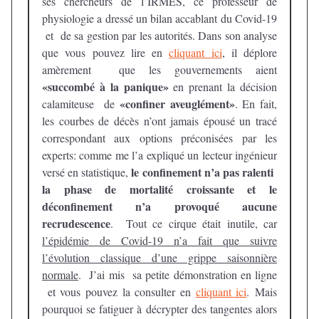
ses chercheurs de l’IRMES, ce professeur de
physiologie a dressé un bilan accablant du Covid-19
et de sa gestion par les autorités. Dans son analyse
que vous pouvez lire en
cliquant ici
, il déplore
amèrement que les gouvernements aient
«succombé à la panique»
en prenant la décision
«confiner aveuglément»
calamiteuse de
. En fait,
les courbes de décès n’ont jamais épousé un tracé
correspondant aux options préconisées par les
experts: comme me l’a expliqué un lecteur ingénieur
le confinement n’a pas ralenti
versé en statistique,
la phase de mortalité croissante et le
déconfinement n’a provoqué aucune
recrudescence
. Tout ce cirque était inutile, car
l’épidémie de Covid-19 n’a fait que suivre
l’évolution classique d’une grippe saisonnière
normale
. J’ai mis sa petite démonstration en ligne
et vous pouvez la consulter en
cliquant ici
. Mais
pourquoi se fatiguer à décrypter des tangentes alors