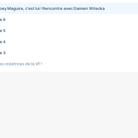
bey Maguire, c'est lui ! Rencontre avec Damien Witecka
e 6
e 5
e 4
e 3
s créatrices de la VF !
e 2
e 1
e Mektoub My Love arrive enfin ! Rencontre avec Shaïn Boumedine et Sal
i : après Toni en famille
elle réalise le bouleversant Dites lui que je l'aime
ais ! Rencontre autour de Vie privée de Rebecca Zlotowski