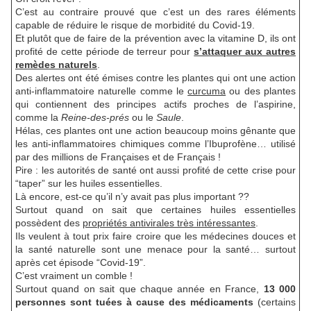
C’est au contraire prouvé que c’est un des rares éléments
capable de réduire le risque de morbidité du Covid-19.
Et plutôt que de faire de la prévention avec la vitamine D, ils ont
profité de cette période de terreur pour
s’attaquer aux autres
remèdes naturels
.
Des alertes ont été émises contre les plantes qui ont une action
anti-inflammatoire naturelle comme le
curcuma
ou des plantes
qui contiennent des principes actifs proches de l’aspirine,
comme la
Reine-des-prés
ou le
Saule
.
Hélas, ces plantes ont une action beaucoup moins gênante que
les anti-inflammatoires chimiques comme l’Ibuprofène… utilisé
par des millions de Françaises et de Français !
Pire : les autorités de santé ont aussi profité de cette crise pour
“taper” sur les huiles essentielles.
Là encore, est-ce qu’il n’y avait pas plus important ??
Surtout quand on sait que certaines huiles essentielles
possèdent des
propriétés antivirales très intéressantes
.
Ils veulent à tout prix faire croire que les médecines douces et
la santé naturelle sont une menace pour la santé… surtout
après cet épisode “Covid-19”.
C’est vraiment un comble !
Surtout quand on sait que chaque année en France,
13 000
personnes sont tuées à cause des médicaments
(certains