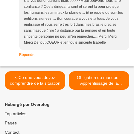
site vos dénonciations mais ????? A qui pouvons nous faire
confiance ? Quels dirigeants sont et seront là pour protéger
les humains,les animaux,la planète.... Et je répète où vont les
pétitions signées..... Bon courage à vous et à tous. Je vous
embrasse et vous serre très fort dans mes bras,je précise:
sans masque ( rire ) à distance par la pensée et en toute
sincérité personne ne peut m'en empêcher..... Merci Merci
Merci De tout COEUR et en toute sincérité Isabelle
Répondre
< Ce que vous devez
Obligation du masque -
comprendre de la situation
Apprentissage de la
soumission >
Hébergé par Overblog
Top articles
Pages
Contact