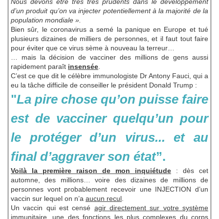
Nous devons être très très prudents dans le développement
d’un produit qu’on va injecter potentiellement à la majorité de la
population mondiale ».
Bien sûr, le coronavirus a semé la panique en Europe et tué
plusieurs dizaines de milliers de personnes, et il faut tout faire
pour éviter que ce virus sème à nouveau la terreur…
… mais la décision de vacciner des millions de gens aussi
rapidement paraît
insensée
.
C’est ce que dit le célèbre immunologiste Dr Antony Fauci, qui a
eu la tâche difficile de conseiller le président Donald Trump :
"
La pire chose qu’on puisse faire
est de vacciner quelqu’un pour
le protéger d’un virus... et au
final d’aggraver son état
”.
Voilà la première raison de mon inquiétude
: dès cet
automne, des millions… voire des dizaines de millions de
personnes vont probablement recevoir une INJECTION d’un
vaccin sur lequel on n’a
aucun recul
.
Un vaccin qui est censé
agir directement sur votre système
immunitaire
, une des fonctions les plus complexes du corps