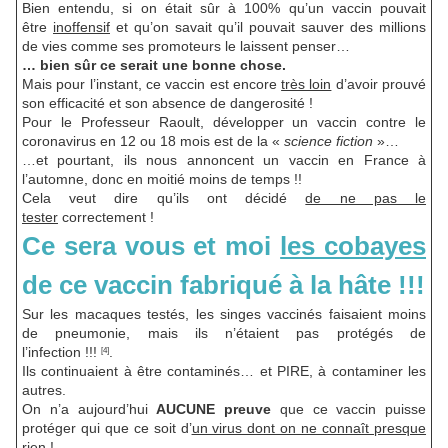
Bien entendu, si on était sûr à 100% qu’un vaccin pouvait
être
inoffensif
et qu’on savait qu’il pouvait sauver des millions
de vies comme ses promoteurs le laissent penser…
… bien sûr ce serait une bonne chose.
Mais pour l’instant, ce vaccin est encore
très loin
d’avoir prouvé
son efficacité et son absence de dangerosité !
Pour le Professeur Raoult, développer un vaccin contre le
coronavirus en 12 ou 18 mois est de la «
science fiction
»…
…et pourtant, ils nous annoncent un vaccin en France à
l’automne, donc en moitié moins de temps !!
Cela veut dire qu’ils ont décidé
de ne pas le
tester
correctement !
Ce sera vous et moi
les cobayes
de ce vaccin fabriqué à la hâte !!!
Sur les macaques testés, les singes vaccinés faisaient moins
de pneumonie, mais ils n’étaient pas protégés de
l’infection !!!
.
[4]
Ils continuaient à être contaminés… et PIRE, à contaminer les
autres.
On n’a aujourd’hui
AUCUNE preuve
que ce vaccin puisse
protéger qui que ce soit d’
un virus dont on ne connaît presque
rien
!