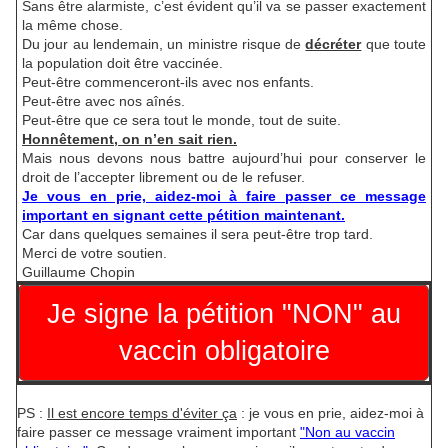
Sans être alarmiste, c’est évident qu’il va se passer exactement
la même chose.
Du jour au lendemain, un ministre risque de
décréter
que toute
la population doit être vaccinée.
Peut-être commenceront-ils avec nos enfants.
Peut-être avec nos aînés.
Peut-être que ce sera tout le monde, tout de suite.
Honnêtement, on n’en sait rien.
Mais nous devons nous battre aujourd’hui pour conserver le
droit de l’accepter librement ou de le refuser.
Je vous en prie, aidez-moi à faire passer ce message
important en signant cette pétition maintenant.
Car dans quelques semaines il sera peut-être trop tard.
Merci de votre soutien.
Guillaume Chopin
Je signe la pétition "NON" au
vaccin obligatoire
PS :
Il est encore temps d'éviter ça
: je vous en prie, aidez-moi à
faire passer ce message vraiment important
"Non au vaccin