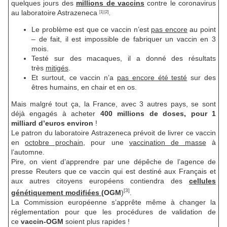
quelques jours des
millions de vaccins
contre le coronavirus
au laboratoire Astrazeneca
.
[1] [2]
Le problème est que ce vaccin n’est
pas encore
au point
– de fait, il est impossible de fabriquer un vaccin en 3
mois.
Testé sur des macaques, il a donné des résultats
très
mitigés
.
Et surtout, ce vaccin n’a
pas encore été testé
sur des
êtres humains, en chair et en os.
Mais malgré tout ça, la France, avec 3 autres pays, se sont
déjà engagés à acheter
400 millions de doses, pour 1
milliard d’euros environ
!
Le patron du laboratoire Astrazeneca prévoit de livrer ce vaccin
en
octobre prochain
, pour une
vaccination de masse
à
l’automne.
Pire, on vient d’apprendre par une dépêche de l’agence de
presse Reuters que ce vaccin qui est destiné aux Français et
aux autres citoyens européens contiendra des
cellules
[3]
génétiquement modifiées
(OGM
)
.
La Commission européenne s’apprête même à changer la
réglementation pour que les procédures de validation de
ce
vaccin-OGM
soient plus rapides !