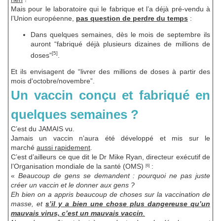
Mais pour le laboratoire qui le fabrique et l’a déjà pré-vendu à
l’Union européenne,
pas question de perdre du temps
:
Dans quelques semaines, dès le mois de septembre ils
auront “fabriqué déjà plusieurs dizaines de millions de
[5]
doses”
.
Et ils envisagent de “livrer des millions de doses à partir des
mois d'octobre/novembre”.
Un vaccin conçu et fabriqué en
quelques semaines ?
C’est du JAMAIS vu.
Jamais un vaccin n’aura été développé et mis sur le
marché
aussi rapidement
.
C’est d’ailleurs ce que dit le Dr Mike Ryan, directeur exécutif de
l’Organisation mondiale de la santé (OMS)
:
[6]
«
Beaucoup de gens se demandent : pourquoi ne pas juste
créer un vaccin et le donner aux gens ?
Eh bien on a appris beaucoup de choses sur la vaccination de
masse, et
s’il y a bien une chose plus dangereuse qu’un
mauvais virus, c’est un mauvais vaccin
.