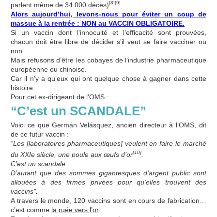
[8][9]
parlent même de 34 000 décès)
.
Alors aujourd’hui, levons-nous pour éviter un coup de
massue à la rentrée : NON au VACCIN OBLIGATOIRE.
Si un vaccin dont l'innocuité et l’efficacité sont prouvées,
chacun doit être libre de décider s’il veut se faire vacciner ou
non.
Mais refusons d’être les cobayes de l’industrie pharmaceutique
européenne ou chinoise.
Car il n’y a qu’eux qui ont quelque chose à gagner dans cette
histoire.
Pour cet ex-dirigeant de l’OMS :
“C’est un SCANDALE”
Voici ce que Germán Velásquez, ancien directeur à l’OMS, dit
de ce futur vaccin :
“Les [laboratoires pharmaceutiques] veulent en faire le marché
[10]
du XXIe siècle, une poule aux œufs d’or
.
C’est un scandale.
D’autant que des sommes gigantesques d’argent public sont
allouées à des firmes privées pour qu’elles trouvent des
vaccins".
A travers le monde, 120 vaccins sont en cours de fabrication…
c’est comme
la ruée vers l’or
.