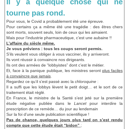
Il y a quelque chose qui ne
tourne pas rond.
Pour vous, le Covid a probablement été une épreuve.
Pour certains ça a même été une tragédie : des êtres chers
sont morts, souvent seuls, loin de ceux qui les aimaient.
Mais pour l’industrie pharmaceutique, c’est une aubaine !!
L’affaire du siècle même.
Je vous préviens : tous les coups seront permis.
S’ils veulent vous obliger à vous vacciner, ils y arriveront.
Ils vont réussir à convaincre nos dirigeants.
Ils ont des armées de “lobbyistes” dont c’est le métier.
Et, face à la panique publique, les ministres seront
plus faciles
à convaincre que jamais
.
Regardez ce qu’il s’est passé avec la
chloroquine
:
Il a suffi que les lobbys lèvent le petit doigt… et le sort de ce
traitement était réglé.
En France, le ministre de la Santé s’est jeté sur la première
étude négative publiée dans le
Lancet
pour interdire la
prescription de ce remède… du jour au lendemain
Sur la foi d’une seule publication scientifique !
Pas de chance, quelques jours plus tard on s’est rendu
compte que cette étude était “bidon”
;