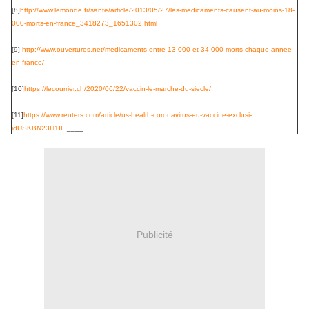
[8]
http://www.lemonde.fr/
sante/article/2013/05/27/les-
medicaments-causent-au-moins-
18-
000-morts-en-france_
3418273_1651302.html
[9]
http://www.ouvertures.net/
medicaments-entre-13-000-et-
34-000-morts-chaque-annee-
en-
france/
[10]
https://lecourrier.ch/
2020/06/22/vaccin-le-marche-
du-siecle/
[11]
https://www.reuters.com/
article/us-health-coronavirus-
eu-vaccine-exclusi-
idUSKBN23H1IL
____
Publicité