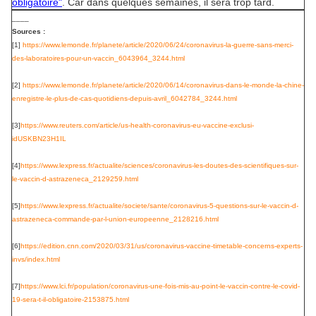
obligatoire"
. Car dans quelques semaines, il sera trop tard.
____
Sources :
[1]
https://www.lemonde.fr/
planete/article/2020/06/24/
coronavirus-la-guerre-sans-
merci-
des-laboratoires-pour-
un-vaccin_6043964_3244.html
[2]
https://www.lemonde.fr/
planete/article/2020/06/14/
coronavirus-dans-le-monde-la-
chine-
enregistre-le-plus-de-
cas-quotidiens-depuis-avril_
6042784_3244.html
[3]
https://www.reuters.com/
article/us-health-coronavirus-
eu-vaccine-exclusi-
idUSKBN23H1IL
[4]
https://www.lexpress.fr/
actualite/sciences/
coronavirus-les-doutes-des-
scientifiques-sur-
le-vaccin-d-
astrazeneca_2129259.html
[5]
https://www.lexpress.fr/
actualite/societe/sante/
coronavirus-5-questions-sur-
le-vaccin-d-
astrazeneca-
commande-par-l-union-
europeenne_2128216.html
[6]
https://edition.cnn.com/
2020/03/31/us/coronavirus-
vaccine-timetable-concerns-
experts-
invs/index.html
[7]
https://www.lci.fr/
population/coronavirus-une-
fois-mis-au-point-le-vaccin-
contre-le-covid-
19-sera-t-il-
obligatoire-2153875.html