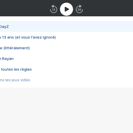
 DayZ
 a 13 ans (et vous l'avez ignoré)
e (littéralement)
im Rayan
 toutes les règles
s les jeux vidéo
us choquant de Rockstar ? - Le scandale BULLY
e plus moche de Steam
du RÊVE tourne au CAUCHEMAR
pendant 8 heures