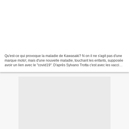
Qu'est-ce qui provoque la maladie de Kawasaki? N on il ne s'agit pas d'une
marque moto!, mais d'une nouvelle maladie, touchant les enfants, supposée
avoir un lien avec le "covid19". D'après Sylvano Trotta c'est avec les vaccins
que le lien est plutôt...