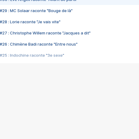
#29 : MC Solaar raconte "Bouge de là"
28 : Lorie raconte "Je vais vite"
#27 : Christophe Willem raconte "Jacques a dit"
#26 : Chimène Badi raconte "Entre nous"
#25 : Indochine raconte "3e sexe"
#24 : Zaho raconte "C'est chelou"
#23 : Patrick Bruel raconte "Au café des délices"
#22 : Kyo raconte "Le chemin"
#21 : Nolwenn Leroy raconte "Cassé"
#20 : Patrick Hernandez raconte "Born to be alive"
#19 : Lorie raconte "Près de moi"
#18 : Michael Jones raconte "A nos actes manqués" (avec Jean-Jacque