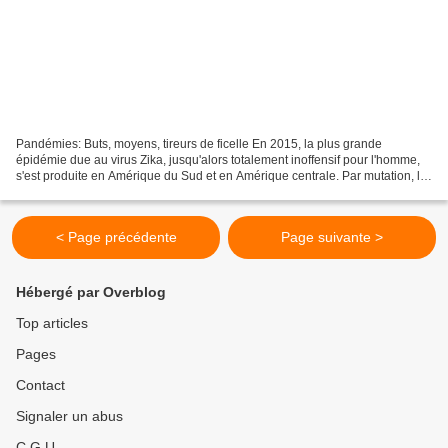
Pandémies: Buts, moyens, tireurs de ficelle En 2015, la plus grande
épidémie due au virus Zika, jusqu'alors totalement inoffensif pour l'homme,
s'est produite en Amérique du Sud et en Amérique centrale. Par mutation, le
virus est devenu dangereux, surtout...
< Page précédente
Page suivante >
Hébergé par Overblog
Top articles
Pages
Contact
Signaler un abus
C.G.U.