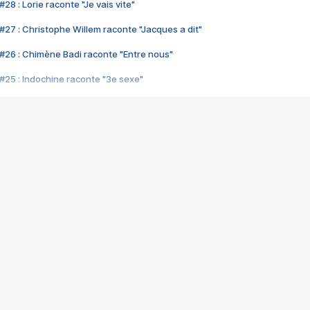
28 : Lorie raconte "Je vais vite"
#27 : Christophe Willem raconte "Jacques a dit"
#26 : Chimène Badi raconte "Entre nous"
#25 : Indochine raconte "3e sexe"
#24 : Zaho raconte "C'est chelou"
#23 : Patrick Bruel raconte "Au café des délices"
#22 : Kyo raconte "Le chemin"
#21 : Nolwenn Leroy raconte "Cassé"
#20 : Patrick Hernandez raconte "Born to be alive"
#19 : Lorie raconte "Près de moi"
#18 : Michael Jones raconte "A nos actes manqués" (avec Jean-Jacque
#17 : Khaled raconte "Aïcha"
#16 : Corneille raconte "Parce qu'on vient de loin"