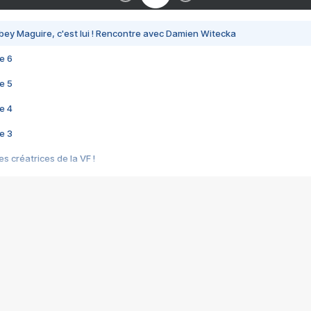
bey Maguire, c'est lui ! Rencontre avec Damien Witecka
e 6
e 5
e 4
e 3
s créatrices de la VF !
e 2
e 1
e Mektoub My Love arrive enfin ! Rencontre avec Shaïn Boumedine et Sal
i : après Toni en famille
elle réalise le bouleversant Dites lui que je l'aime
ais ! Rencontre autour de Vie privée de Rebecca Zlotowski