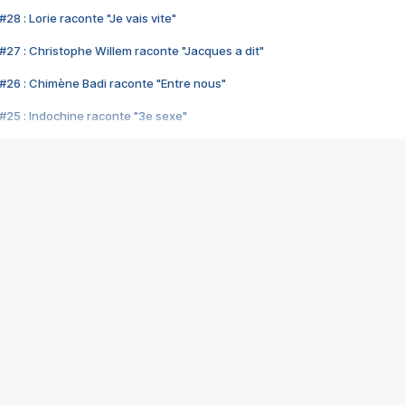
28 : Lorie raconte "Je vais vite"
#27 : Christophe Willem raconte "Jacques a dit"
#26 : Chimène Badi raconte "Entre nous"
#25 : Indochine raconte "3e sexe"
#24 : Zaho raconte "C'est chelou"
#23 : Patrick Bruel raconte "Au café des délices"
#22 : Kyo raconte "Le chemin"
#21 : Nolwenn Leroy raconte "Cassé"
#20 : Patrick Hernandez raconte "Born to be alive"
#19 : Lorie raconte "Près de moi"
#18 : Michael Jones raconte "A nos actes manqués" (avec Jean-Jacque
#17 : Khaled raconte "Aïcha"