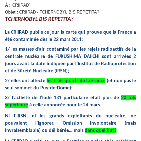
À :
'CRIIRAD'
Objet :
CRIIRAD - TCHERNOBYL BIS REPETITA?
TCHERNOBYL BIS REPETITA?
La CRIIRAD publie ce jour la carte qui prouve que la France a
été contaminée dès le 22 mars 2011:
1/ les masses d’air contaminé par les rejets radioactifs de la
centrale nucléaire de
FUKUSHIMA DAIICHI
sont arrivées 2
jours avant la date indiquée par l’Institut de Radioprotection
et de Sûreté Nucléaire (IRSN);
2/ elles ont affecté
les trois quarts de la France
(et non pas le
seul sommet du Puy-de-Dôme);
3/ l’activité de l’iode 131 particulaire était plus de
20 fois
supérieure
à celle annoncée pour le 24 mars.
Ni l’IRSN, ni les grands exploitants du nucléaire, ne
pouvaient l’ignorer. Omission involontaire (mais
invraisemblable) ou délibérée… mais
dans quel but?