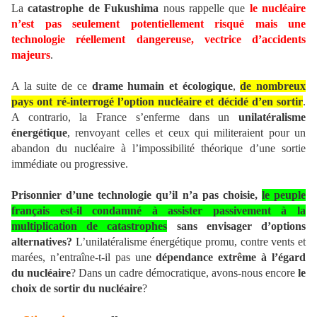
La
catastrophe de Fukushima
nous rappelle que
le nucléaire
n’est pas seulement potentiellement risqué mais une
technologie réellement dangereuse, vectrice d’accidents
majeurs
.
A la suite de ce
drame humain et écologique
,
de nombreux
pays ont ré-interrogé l’option nucléaire et décidé d’en sortir
.
A contrario, la France s’enferme dans un
unilatéralisme
énergétique
, renvoyant celles et ceux qui militeraient pour un
abandon du nucléaire à l’impossibilité théorique d’une sortie
immédiate ou progressive.
Prisonnier d’une technologie qu’il n’a pas choisie,
le peuple
français est-il condamné à assister passivement à la
multiplication de catastrophes
sans envisager d’options
alternatives?
L’unilatéralisme énergétique promu, contre vents et
marées, n’entraîne-t-il pas une
dépendance extrême à l’égard
du nucléaire
? Dans un cadre démocratique, avons-nous encore
le
choix de sortir du nucléaire
?