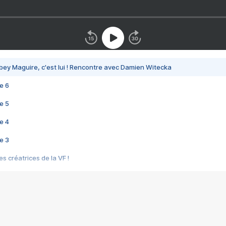
bey Maguire, c'est lui ! Rencontre avec Damien Witecka
e 6
e 5
e 4
e 3
s créatrices de la VF !
e 2
e 1
e Mektoub My Love arrive enfin ! Rencontre avec Shaïn Boumedine et Sal