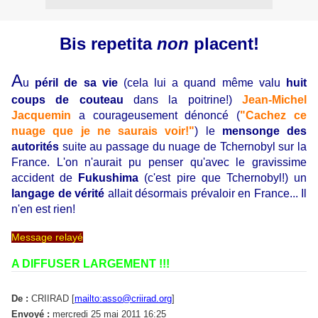
Bis repetita
non
placent!
A
u
péril de sa vie
(cela lui a quand même valu
huit
coups de couteau
dans la poitrine!)
Jean-Michel
Jacquemin
a courageusement dénoncé (
"Cachez ce
nuage que je ne saurais voir!"
) le
mensonge des
autorités
suite au passage du nuage de Tchernobyl sur la
France. L'on n'aurait pu penser qu'avec le gravissime
accident de
Fukushima
(c'est pire que Tchernobyl!) un
langage de vérité
allait désormais prévaloir en France... Il
n'en est rien!
Message relayé
A DIFFUSER LARGEMENT !!!
De :
CRIIRAD [
mailto:asso@criirad.org
]
Envoyé :
mercredi 25 mai 2011 16:25