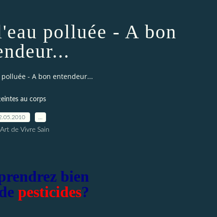
l'eau polluée - A bon
endeur...
 polluée - A bon entendeur...
teintes au corps
2.05.2010
…
Art de Vivre Sain
prendrez bien
 de
pesticides
?