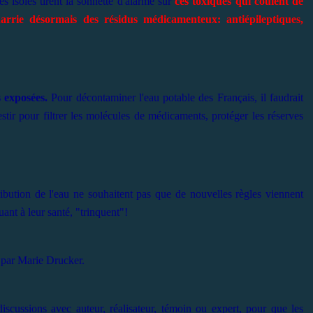
s isolés tirent la sonnette d'alarme sur
ces toxiques qui coulent de
arrie désormais des résidus médicamenteux: antiépileptiques,
 exposées.
Pour décontaminer l'eau potable des Français, il faudrait
vestir pour filtrer les molécules de médicaments, protéger les réserves
bution de l'eau ne souhaitent pas que de nouvelles règles viennent
uant à leur santé,
"trinquent"!
 par Marie Drucker.
iscussions avec auteur, réalisateur, témoin ou expert, pour que les