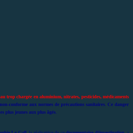
 eau trop chargée en aluminium, nitrates, pesticides, médicaments
non-conforme aux normes de précautions sanitaires
.
Ce danger
des plus jeunes aux plus âgés
.
ophie Le Gall
, la réalisatrice de ce
documentaire d¹investigation
, a