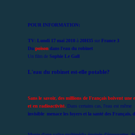
POUR INFORMATION:
TV
:
Lundi 17 mai 2010
à
20H35
sur
France 3
Du
poison
dans l'eau du robinet
Un film de
Sophie Le Gall
L'eau du robinet est-elle potable?
Sans le savoir, des millions de Français boivent une
et en radioactivité.
Dans certains cas, l'eau est même
invisible menace les foyers et la santé des Français, 
Munie d'une valise multimédia équipée d'éprouvettes,
S