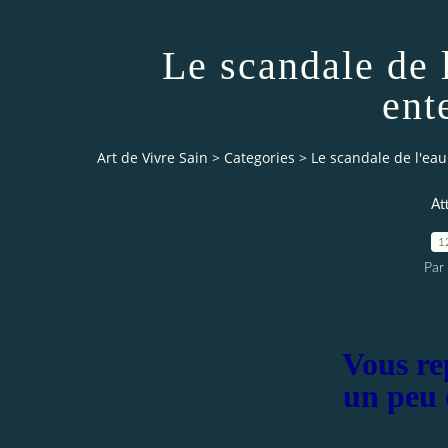
Le scandale de 
ent
Art de Vivre Sain
>
Categories
>
Le scandale de l'eau
At
1
Par 
Vous re
un peu