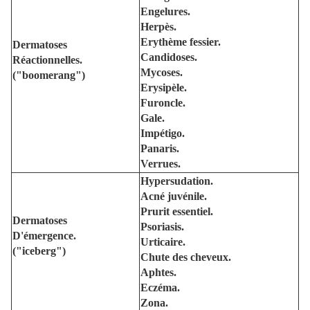
Engelures.
Herpès.
Erythème fessier.
Dermatoses
Candidoses.
Réactionnelles.
Mycoses.
("
boomerang
")
Erysipèle.
Furoncle.
Gale.
Impétigo.
Panaris.
Verrues.
Hypersudation.
Acné juvénile.
Prurit essentiel.
Dermatoses
Psoriasis.
D'émergence.
Urticaire.
("
iceberg
")
Chute des cheveux.
Aphtes.
Eczéma.
Zona.