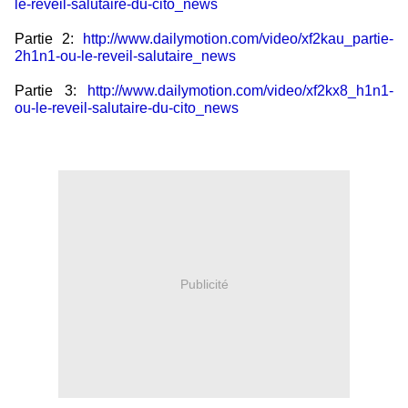
le-
reveil-salutaire-du-cito_news
Partie 2:
http://www.dailymotion.com/
video/xf2kau_partie-
2h1n1-ou-
le-reveil-salutaire_news
Partie 3:
http://www.dailymotion.com/
video/xf2kx8_h1n1-
ou-le-
reveil-salutaire-du-cito_news
0
0
Publicité