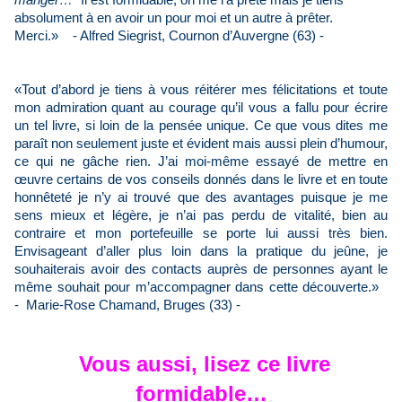
manger…"
Il est formidable, on me l’a prêté mais je tiens
absolument à en avoir un pour moi et un autre à prêter.
Merci.»
- Alfred Siegrist, Cournon d’Auvergne (63) -
«Tout d’abord je tiens à vous réitérer mes félicitations et toute
mon admiration quant au courage qu’il vous a fallu pour écrire
un tel livre, si loin de la pensée unique. Ce que vous dites me
paraît non seulement juste et évident mais aussi plein d’humour,
ce qui ne gâche rien. J’ai moi-même essayé de mettre en
œuvre certains de vos conseils donnés dans le livre et en toute
honnêteté je n’y ai trouvé que des avantages puisque je me
sens mieux et légère, je n’ai pas perdu de vitalité, bien au
contraire et mon portefeuille se porte lui aussi très bien.
Envisageant d’aller plus loin dans la pratique du jeûne, je
souhaiterais avoir des contacts auprès de personnes ayant le
même souhait pour m’accompagner dans cette découverte.
»
-
Marie-Rose Chamand, Bruges (33
) -
Vous aussi, lisez ce livre
formidable…