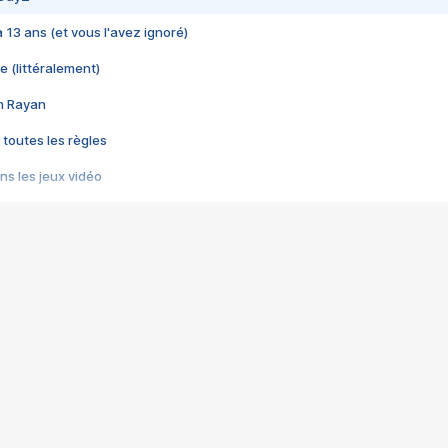
 a 13 ans (et vous l'avez ignoré)
e (littéralement)
im Rayan
 toutes les règles
s les jeux vidéo
us choquant de Rockstar ? - Le scandale BULLY
e plus moche de Steam
du RÊVE tourne au CAUCHEMAR
pendant 8 heures
it… à tort
umiliés par un jeu vidéo
ire - Final Fantasy 8