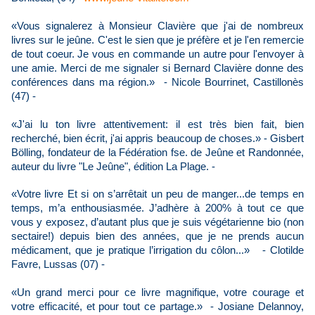
«Vous signalerez à Monsieur Clavière que j'ai de nombreux
livres sur le jeûne. C'est le sien que je préfère et je l'en remercie
de tout coeur. Je vous en commande un autre pour l'envoyer à
une amie. Merci de me signaler si Bernard Clavière donne des
conférences dans ma région.» - Nicole Bourrinet, Castillonès
(47) -
«J'ai lu ton livre attentivement: il est très bien fait, bien
recherché, bien écrit, j'ai appris beaucoup de choses.» - Gisbert
Bölling, fondateur
de la Fédération fse. de Jeûne et Randonnée,
auteur du livre "Le Jeûne", édition La Plage. -
«Votre livre Et si on s’arrêtait un peu de manger...de temps en
temps, m’a enthousiasmée. J’adhère à 200% à tout ce que
vous y exposez, d’autant plus que je suis végétarienne bio (non
sectaire!) depuis bien des années, que je ne prends aucun
médicament, que je pratique l’irrigation du côlon...» - Clotilde
Favre, Lussas (07) -
«Un grand merci pour ce livre magnifique, votre courage et
votre efficacité, et pour tout ce partage.»
- Josiane Delannoy,