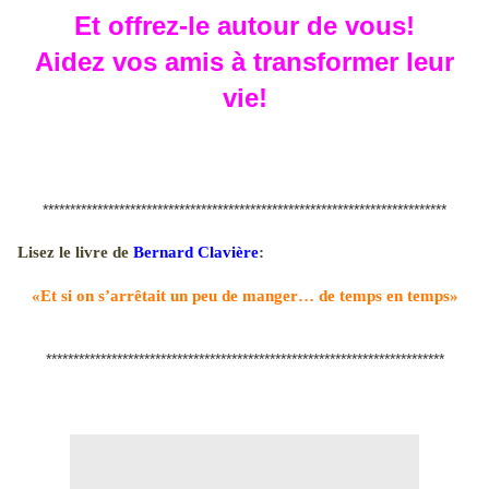
Et offrez-le autour de vous!
Aidez vos amis à transformer leur
vie!
******************************
******************************
**************
Lisez le livre de
Bernard Clavière
:
«Et si on s’arrêtait un peu de manger… de temps en temps»
******************************
******************************
*************
0
0