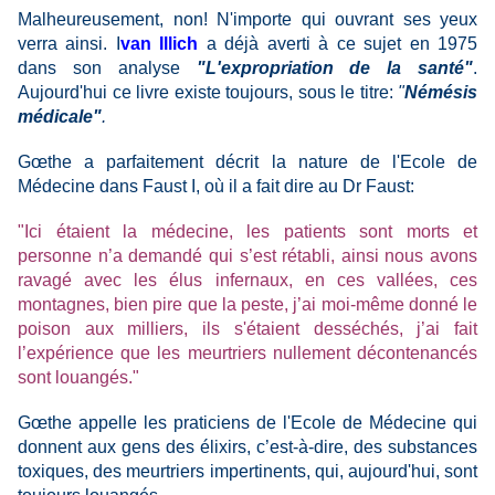
Malheureusement, non! N'importe qui ouvrant ses yeux
verra ainsi. I
van Illich
a déjà averti à ce sujet en 1975
dans son analyse
"L'expropriation de la santé"
.
Aujourd'hui ce livre existe toujours, sous le titre:
"
Némésis
médicale"
.
Gœthe a parfaitement décrit la nature de l'Ecole de
Médecine dans Faust I, où il a fait dire au Dr Faust:
"Ici étaient la médecine, les patients sont morts et
personne n’a demandé qui s’est rétabli, ainsi nous avons
ravagé avec les élus infernaux, en ces vallées, ces
montagnes, bien pire que la peste, j’ai moi-même donné le
poison aux milliers, ils s'étaient desséchés, j’ai fait
l’expérience que les meurtriers nullement décontenancés
sont louangés."
Gœthe appelle les praticiens de l'Ecole de Médecine qui
donnent aux gens des élixirs, c’est-à-dire, des substances
toxiques, des meurtriers impertinents, qui, aujourd'hui, sont