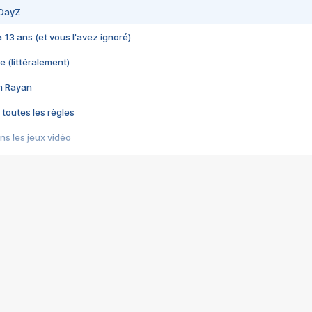
 DayZ
 a 13 ans (et vous l'avez ignoré)
e (littéralement)
im Rayan
 toutes les règles
s les jeux vidéo
us choquant de Rockstar ? - Le scandale BULLY
e plus moche de Steam
du RÊVE tourne au CAUCHEMAR
pendant 8 heures
it… à tort
umiliés par un jeu vidéo