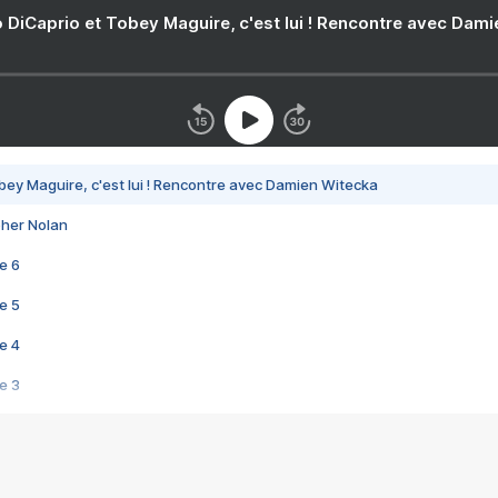
 DiCaprio et Tobey Maguire, c'est lui ! Rencontre avec Dam
bey Maguire, c'est lui ! Rencontre avec Damien Witecka
pher Nolan
e 6
e 5
e 4
e 3
s créatrices de la VF !
e 2