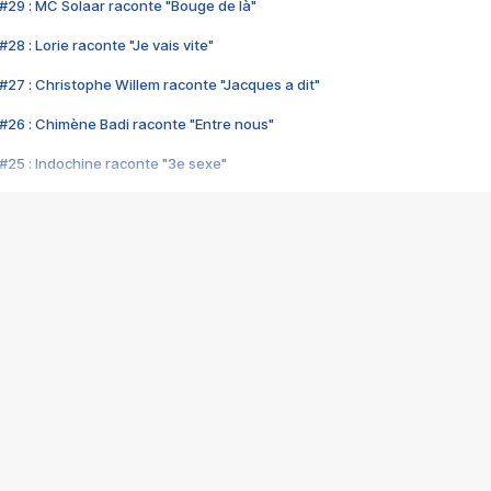
#29 : MC Solaar raconte "Bouge de là"
28 : Lorie raconte "Je vais vite"
#27 : Christophe Willem raconte "Jacques a dit"
#26 : Chimène Badi raconte "Entre nous"
#25 : Indochine raconte "3e sexe"
#24 : Zaho raconte "C'est chelou"
#23 : Patrick Bruel raconte "Au café des délices"
#22 : Kyo raconte "Le chemin"
#21 : Nolwenn Leroy raconte "Cassé"
#20 : Patrick Hernandez raconte "Born to be alive"
#19 : Lorie raconte "Près de moi"
#18 : Michael Jones raconte "A nos actes manqués" (avec Jean-Jacque
#17 : Khaled raconte "Aïcha"