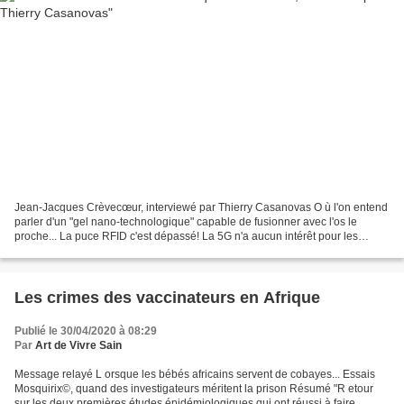
Jean-Jacques Crèvecœur, interviewé par Thierry Casanovas O ù l'on entend
parler d'un "gel nano-technologique" capable de fusionner avec l'os le
proche... La puce RFID c'est dépassé! La 5G n'a aucun intérêt pour les
particuliers, mais elle est indispensable...
Les crimes des vaccinateurs en Afrique
Publié le 30/04/2020 à 08:29
Par
Art de Vivre Sain
Message relayé L orsque les bébés africains servent de cobayes... Essais
Mosquirix©, quand des investigateurs méritent la prison Résumé "R etour
sur les deux premières études épidémiologiques qui ont réussi à faire