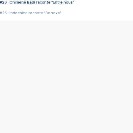
#26 : Chimène Badi raconte "Entre nous"
#25 : Indochine raconte "3e sexe"
#24 : Zaho raconte "C'est chelou"
#23 : Patrick Bruel raconte "Au café des délices"
#22 : Kyo raconte "Le chemin"
#21 : Nolwenn Leroy raconte "Cassé"
#20 : Patrick Hernandez raconte "Born to be alive"
#19 : Lorie raconte "Près de moi"
#18 : Michael Jones raconte "A nos actes manqués" (avec Jean-Jacque
#17 : Khaled raconte "Aïcha"
#16 : Corneille raconte "Parce qu'on vient de loin"
#15 : Indochine raconte "L'aventurier"
14 : Lorie raconte "Sur un air latino"