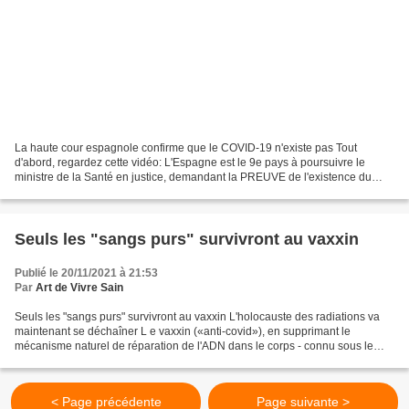
La haute cour espagnole confirme que le COVID-19 n'existe pas Tout
d'abord, regardez cette vidéo: L'Espagne est le 9e pays à poursuivre le
ministre de la Santé en justice, demandant la PREUVE de l'existence du
virus COVID-19. Cependant, tous les ministres...
Seuls les "sangs purs" survivront au vaxxin
Publié le 20/11/2021 à 21:53
Par
Art de Vivre Sain
Seuls les "sangs purs" survivront au vaxxin L'holocauste des radiations va
maintenant se déchaîner L e vaxxin («anti-covid»), en supprimant le
mécanisme naturel de réparation de l'ADN dans le corps - connu sous le
nom de « NHEJ», ou « Non Homologous End...
< Page précédente
Page suivante >