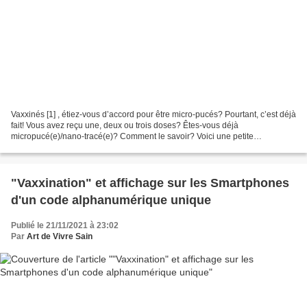
Vaxxinés [1] , étiez-vous d’accord pour être micro-pucés? Pourtant, c’est déjà
fait! Vous avez reçu une, deux ou trois doses? Êtes-vous déjà
micropucé(e)/nano-tracé(e)? Comment le savoir? Voici une petite
expérience qui, si elle est positive , devrait...
"Vaxxination" et affichage sur les Smartphones
d'un code alphanumérique unique
Publié le 21/11/2021 à 23:02
Par
Art de Vivre Sain