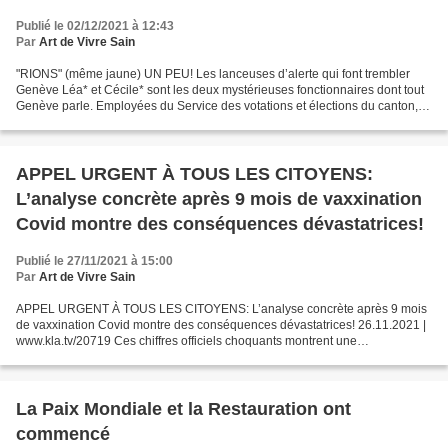
Publié le 02/12/2021 à 12:43
Par
Art de Vivre Sain
"RIONS" (même jaune) UN PEU! Les lanceuses d’alerte qui font trembler
Genève Léa* et Cécile* sont les deux mystérieuses fonctionnaires dont tout
Genève parle. Employées du Service des votations et élections du canton,
elles dénoncent des fraudes récurrentes...
APPEL URGENT À TOUS LES CITOYENS:
L’analyse concrète après 9 mois de vaxxination
Covid montre des conséquences dévastatrices!
Publié le 27/11/2021 à 15:00
Par
Art de Vivre Sain
APPEL URGENT À TOUS LES CITOYENS: L’analyse concrète après 9 mois
de vaxxination Covid montre des conséquences dévastatrices! 26.11.2021 |
www.kla.tv/20719 Ces chiffres officiels choquants montrent une
augmentation impressionnante de 24 000 % par rapport...
La Paix Mondiale et la Restauration ont
commencé