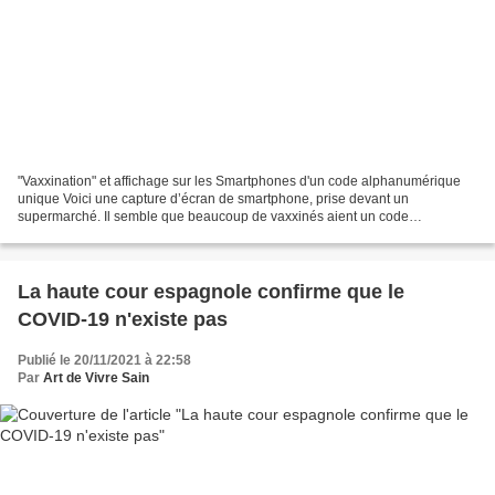
"Vaxxination" et affichage sur les Smartphones d'un code alphanumérique
unique Voici une capture d’écran de smartphone, prise devant un
supermarché. Il semble que beaucoup de vaxxinés aient un code
alphanumérique spécifique , une adresse MAC (MAC = Media...
La haute cour espagnole confirme que le
COVID-19 n'existe pas
Publié le 20/11/2021 à 22:58
Par
Art de Vivre Sain