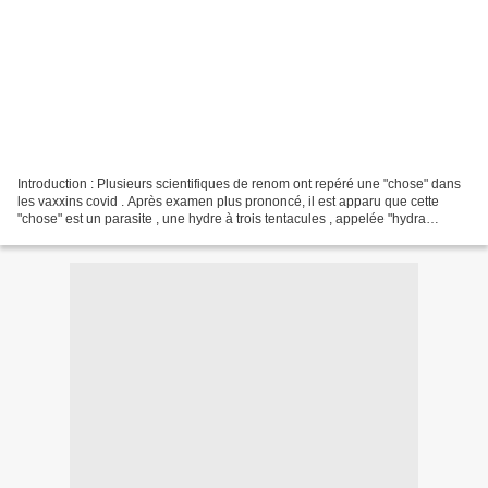
Introduction : Plusieurs scientifiques de renom ont repéré une "chose" dans
les vaxxins covid . Après examen plus prononcé, il est apparu que cette
"chose" est un parasite , une hydre à trois tentacules , appelée "hydra
vulgaris" . Qui veut se faire injecter...